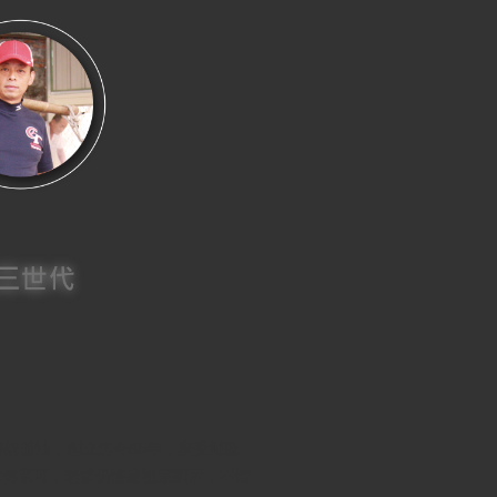
傳統醬油，創立迄今85年，廣受鄉親
代傅宗可，老爹仍恪遵祖宗訓示，不惜