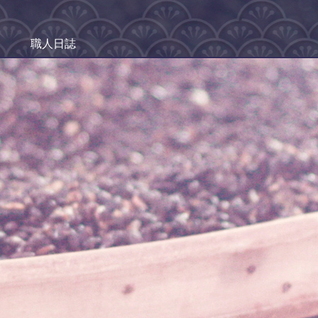
職人日誌
家庭美味
樸實風趣的生活紀錄