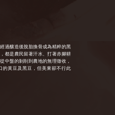
們經過釀造後脫胎換骨成為精粹的黑
子，都是農民留著汗水、打著赤腳耕
，從中盤的剝削到農地的無理徵收，
口的黃豆及黑豆，但美東卻不行此