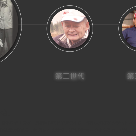
始」
年) ，座落於依山傍水、質樸單純的台中東勢小鎮，創辦人傅柏榆公學習日本
營業額大幅成長，後因 921 大地震，醬油發酵缸一夕化為烏有，然第二