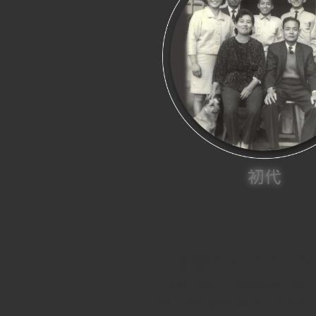
「從最辛苦的年代開
美東創立於西元1928年(民國17
喜好，期間產品品質受到市場肯定，