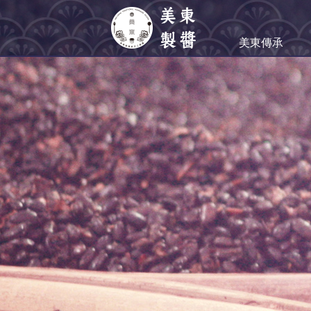
美東傳承
世代傳承