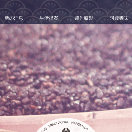
新の消息
生活提案
醬作釀製
阿嬤醬味
醬油故事
看看美東最近有什麼新動態呢？
老灶歷史
產品介紹
美東農園
頂級醬油
精彩生活：完整紀錄
最溫暖的