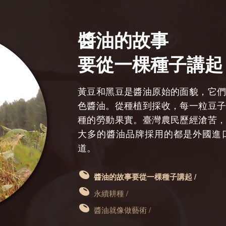
醬油的故事
要從一棵種子講起
黃豆和黑豆是醬油原始的面貌，它
色醬油。從種植到採收，每一粒豆
種的勞動果實。臺灣農民歷經滄苦
大多的醬油品牌採用的都是外國進
道。
醬油的故事要從一棵種子講起 /
永續耕種 /
醬油就像做藝術 /