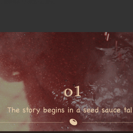
，繼續傳承古法釀造的好醬油。