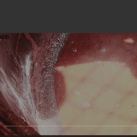
辛勞，點點滴滴計較，踏著簡約之道
錨點