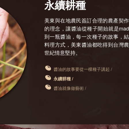
永續耕種
美東與在地農民簽訂合理的農產契
的理念，讓醬油從種子開始就是made 
到一瓶醬油，每一次種子的故事，
料理方式，美東醬油都吃得到台灣
世紀情意堅持。
醬油的故事要從一棵種子講起 /
永續耕種 /
醬油就像做藝術 /